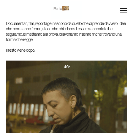
Documentari, film, reportage: nascono da quello che ci prende davvero. Idee 
che non stanno ferme, storie che chiedono di essere raccontate.Le 
seguiamo, le mettiamo alla prova, ci lavoriamo insieme finché trovano una 
forma che regge. 

Il resto viene dopo.